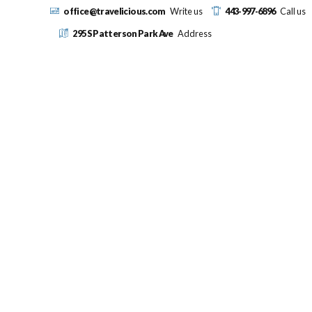
office@travelicious.com
Write us
443-997-6896
Call us
295 S Patterson Park Ave
Address