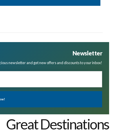
Newsletter
cious newsletter and get new offers and discounts to your inbox!
Great Destinations