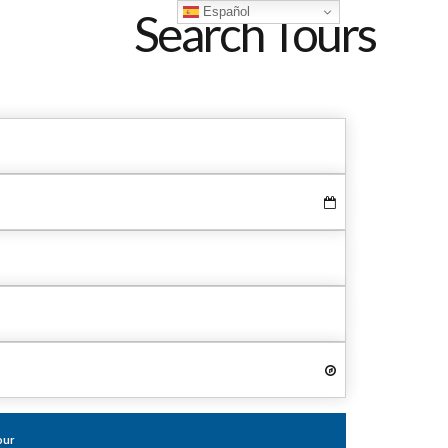
Español
Search Tours
our