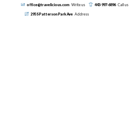
office@travelicious.com
Write us
443-997-6896
Call us
295 S Patterson Park Ave
Address