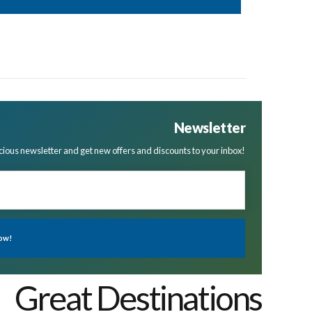
Newsletter
cious newsletter and get new offers and discounts to your inbox!
Great Destinations