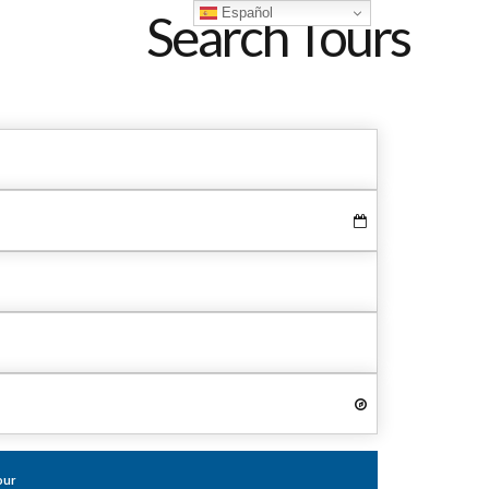
Español
Search Tours
our