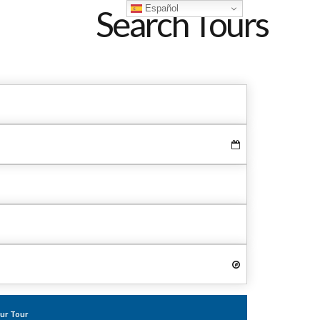
Español
Search Tours
our Tour