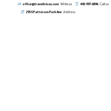
office@travelicious.com
Write us
443-997-6896
Call us
295 S Patterson Park Ave
Address