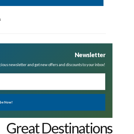
s
Newsletter
cious newsletter and get new offers and discounts to your inbox!
Great Destinations