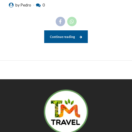
by Pedro
0
Continue reading