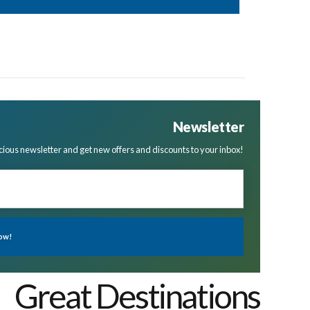
Newsletter
cious newsletter and get new offers and discounts to your inbox!
Great Destinations