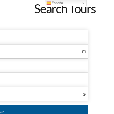
Español
Search Tours
our