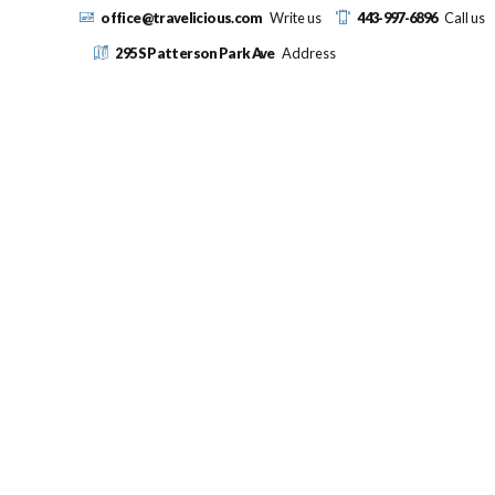
office@travelicious.com
Write us
443-997-6896
Call us
295 S Patterson Park Ave
Address