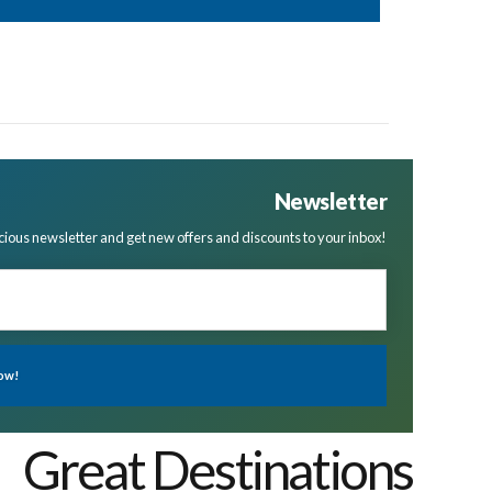
Newsletter
cious newsletter and get new offers and discounts to your inbox!
Great Destinations