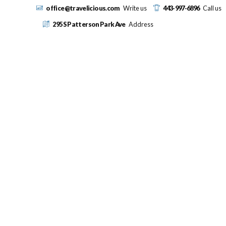
office@travelicious.com
Write us
443-997-6896
Call us
295 S Patterson Park Ave
Address