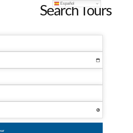
Español
Search Tours
our