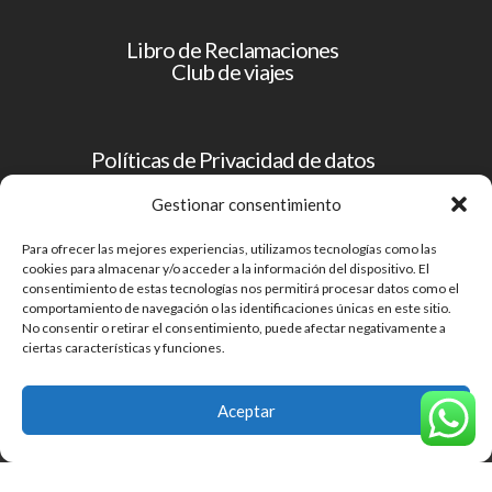
Libro de Reclamaciones
Club de viajes
Políticas de Privacidad de datos
Operador Turístico
Gestionar consentimiento
Para ofrecer las mejores experiencias, utilizamos tecnologías como las
Términos y condiciones
cookies para almacenar y/o acceder a la información del dispositivo. El
consentimiento de estas tecnologías nos permitirá procesar datos como el
comportamiento de navegación o las identificaciones únicas en este sitio.
No consentir o retirar el consentimiento, puede afectar negativamente a
ciertas características y funciones.
SERVICIOS TURISTICOS EL PEROL S.A.C.
RUC: 20601017807
Aceptar
JR. GUILLERMO URRELO 682 - CAJAMARCA - CAJAMARCA -
CAJAMARCA