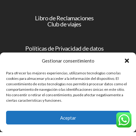
Libro de Reclamaciones
Club de viajes
Políticas de Privacidad de datos
Operador Turístico
Gestionar consentimiento
Para ofrecer las mejores experiencias, utilizamos tecnologías como las
Términos y condiciones
cookies para almacenar y/o acceder a la información del dispositivo. El
consentimiento de estas tecnologías nos permitirá procesar datos como el
comportamiento de navegación o las identificaciones únicas en este sitio.
No consentir o retirar el consentimiento, puede afectar negativamente a
ciertas características y funciones.
SERVICIOS TURISTICOS EL PEROL S.A.C.
RUC: 20601017807
Aceptar
JR. GUILLERMO URRELO 682 - CAJAMARCA - CAJAMARCA -
CAJAMARCA