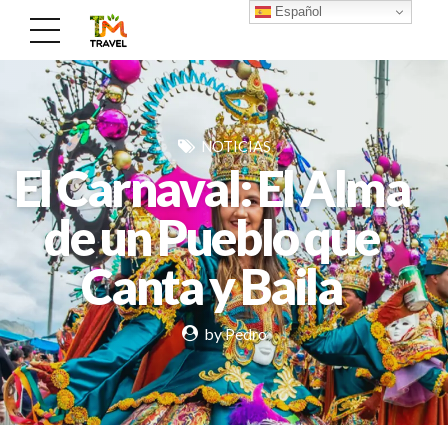
Español
NOTICIAS
El Carnaval: El Alma
de un Pueblo que
Canta y Baila
by Pedro