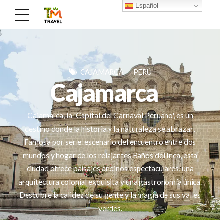
Español
CAJAMARCA
PERÚ
Cajamarca
Cajamarca, la 'Capital del Carnaval Peruano', es un
destino donde la historia y la naturaleza se abrazan.
Famosa por ser el escenario del encuentro entre dos
mundos y hogar de los relajantes Baños del Inca, esta
ciudad ofrece paisajes andinos espectaculares, una
arquitectura colonial exquisita y una gastronomía única.
Descubre la calidez de su gente y la magia de sus valles
verdes.