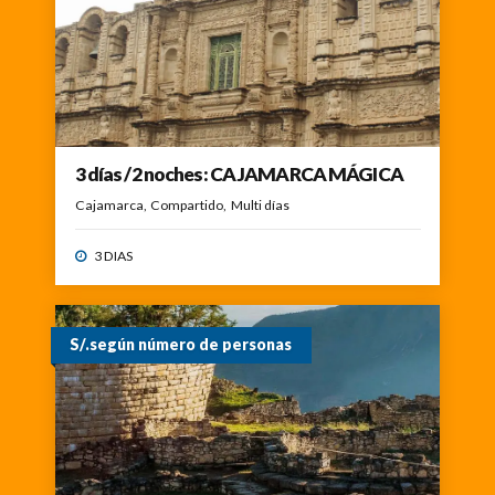
3 días /2 noches: CAJAMARCA MÁGICA
Cajamarca
Compartido
Multi días
3 DIAS
S/.según número de personas