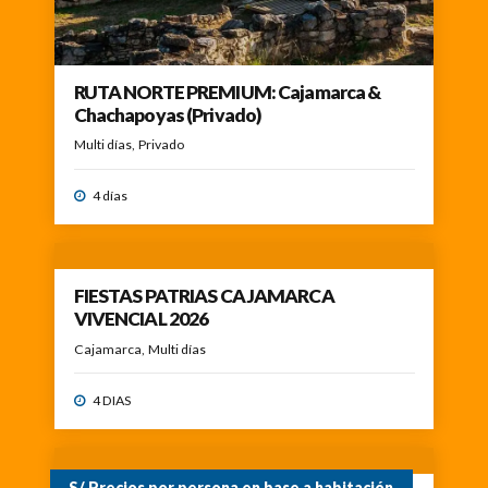
RUTA NORTE PREMIUM: Cajamarca &
Chachapoyas (Privado)
Multi días
Privado
4 días
FIESTAS PATRIAS CAJAMARCA
VIVENCIAL 2026
Cajamarca
Multi días
4 DIAS
S/.Precios por persona en base a habitación