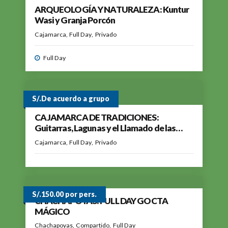
ARQUEOLOGÍA Y NATURALEZA: Kuntur
Wasi y Granja Porcón
Cajamarca
Full Day
Privado
Full Day
S/.De acuerdo a grupo
CAJAMARCA DE TRADICIONES:
Guitarras, Lagunas y el Llamado de las
Vacas
Cajamarca
Full Day
Privado
S/.150.00 por pers.
CHACHAPOYAS: FULL DAY GOCTA
MÁGICO
Chachapoyas
Compartido
Full Day